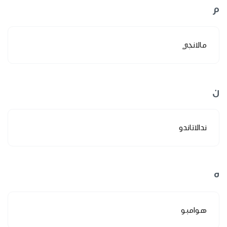
م
مالانجي
ن
ندالاتاندو
ه
هوامبو