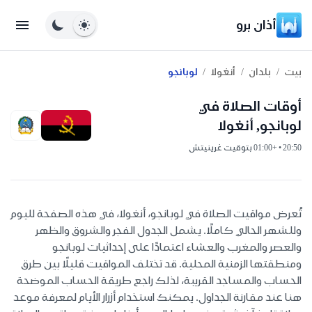
أذان برو
/
/
/
بيت
بلدان
أنغولا
لوبانجو
أوقات الصلاة في
لوبانجو, أنغولا
20:50 • +01:00 بتوقيت غرينيتش
تُعرض مواقيت الصلاة في لوبانجو، أنغولا، في هذه الصفحة لليوم
وللشهر الحالي كاملًا. يشمل الجدول الفجر والشروق والظهر
والعصر والمغرب والعشاء اعتمادًا على إحداثيات لوبانجو
ومنطقتها الزمنية المحلية. قد تختلف المواقيت قليلًا بين طرق
الحساب والمساجد القريبة، لذلك راجع طريقة الحساب الموضحة
هنا عند مقارنة الجداول. يمكنك استخدام أزرار الأيام لمعرفة موعد