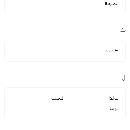
بنغويلا
ك
كويتو
ل
لواندا
لوبيتو
لوينا