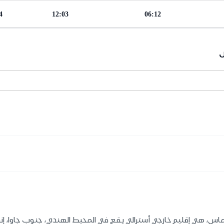
4
12:03
06:12
س
س، هي إقليم خارجي أسترالي يقع في المحيط الهندي، جنوب جاوا، إندو