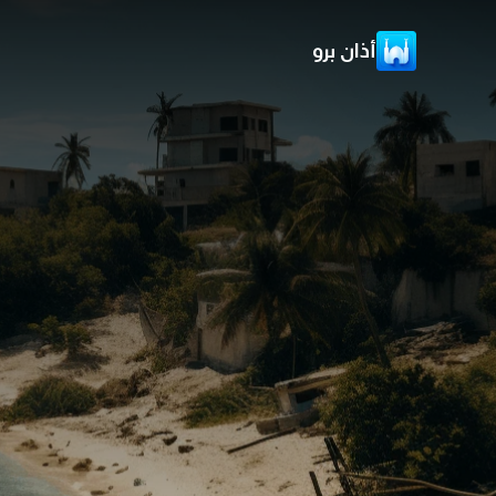
أذان برو