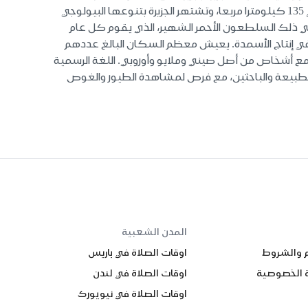
اكتشافها في يوم عيد الميلاد في عام 1643 بواسطة الكابتن البريطاني وليام مينورز. تمتد الجزيرة على مساحة إجمالية تبلغ حوالي 135 كيلومترا مربعا، وتشتهر الجزيرة بتنوعها البيولوجي
في ذلك السلطعون الأحمر الشهير، الذي يقوم كل عام
 في إنتاج الأسمدة. يعيش معظم السكان البالغ عددهم
في، مع أشخاص من أصل صيني وملايو وأوروبي. اللغة الرسمية
شاق الطبيعة والباحثين، مع فرص لمشاهدة الطيور والغوص
المدن الشعبية
م والشروط
اوقات الصلاة في باريس
 الخصوصية
اوقات الصلاة في لندن
اوقات الصلاة في نيويورك