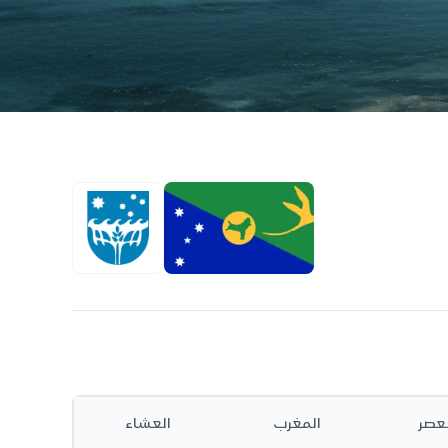
لعصر
المغرب
العشاء