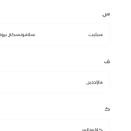
س
سبليت
سلافونسكي برود
ف
فاراجدين
ك
كارلوفاتس