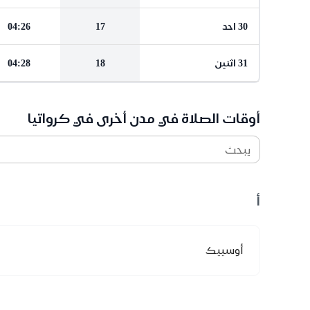
30 احد
17
04:26
31 اثنين
18
04:28
أوقات الصلاة في مدن أخرى في كرواتيا
يبحث
أ
أوسييك