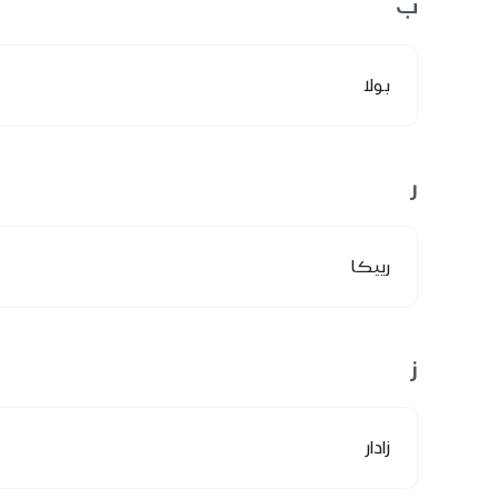
ب
بولا
ر
رييكا
ز
زادار