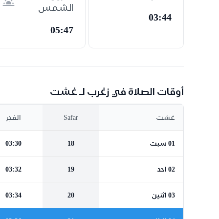
الشمس
03:44
05:47
أوقات الصلاة في زغرب لـ غشت
غشت
Safar
الفجر
01 سبت
18
03:30
02 احد
19
03:32
03 اثنين
20
03:34