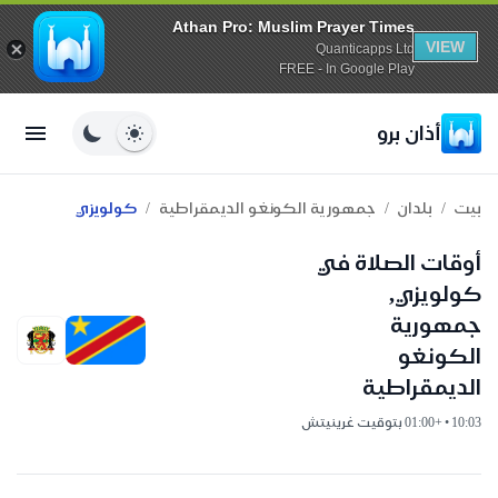
Athan Pro: Muslim Prayer Times
VIEW
Quanticapps Ltd
FREE - In Google Play
أذان برو
/
/
/
بيت
بلدان
جمهورية الكونغو الديمقراطية
كولويزي
أوقات الصلاة في
كولويزي,
جمهورية
الكونغو
الديمقراطية
10:03 • +01:00 بتوقيت غرينيتش