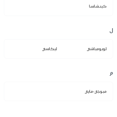
كينشاسا
ل
لوبومباشي
ليكاسي
م
مبوجي-مايي