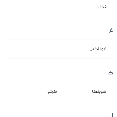
دوران
غ
غواياكيل
ك
كوينكا
كيتو
ل