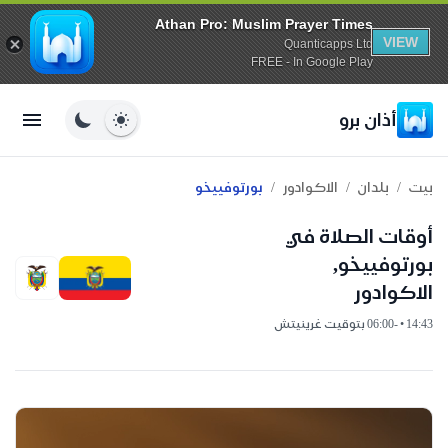
Athan Pro: Muslim Prayer Times
VIEW
Quanticapps Ltd
FREE - In Google Play
أذان برو
/
/
/
بيت
بلدان
الاكوادور
بورتوفييخو
أوقات الصلاة في
بورتوفييخو,
الاكوادور
14:43 • -06:00 بتوقيت غرينيتش