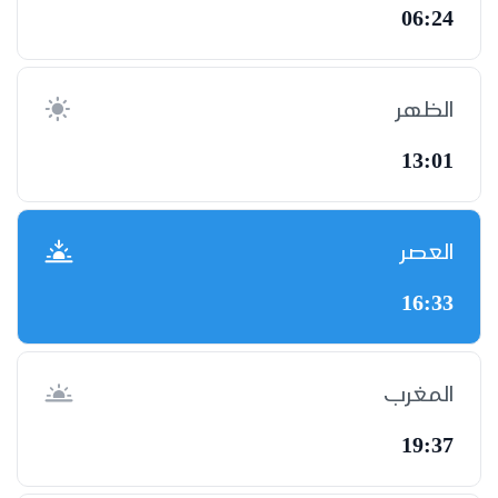
06:24
الظهر
13:01
العصر
16:33
المغرب
19:37