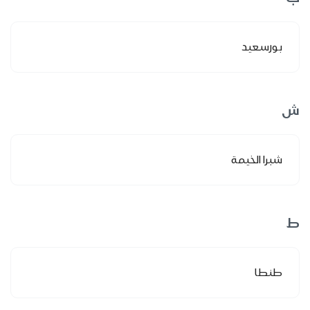
بورسعيد
ش
شبرا الخيمة
ط
طنطا