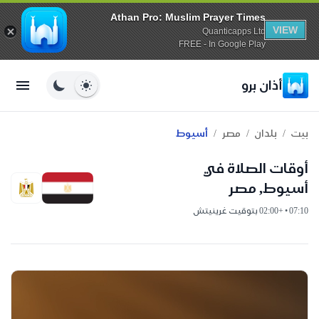
Athan Pro: Muslim Prayer Times
VIEW
Quanticapps Ltd
FREE - In Google Play
أذان برو
/
/
/
بيت
بلدان
مصر
أسيوط
أوقات الصلاة في
أسيوط, مصر
07:10 • +02:00 بتوقيت غرينيتش