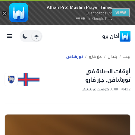
Athan Pro: Muslim Prayer Times
VIEW
Quanticapps Ltd
FREE - In Google Play
أذان برو
/
/
/
بيت
بلدان
جزر فارو
تورشافن
أوقات الصلاة في
تورشافن, جزر فارو
04:12 • +00:00 بتوقيت غرينيتش