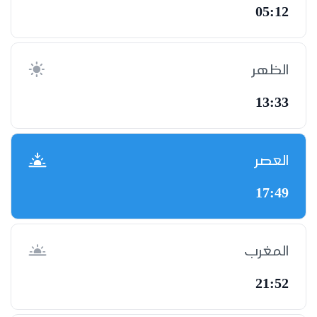
05:12
الظهر
13:33
العصر
17:49
المغرب
21:52