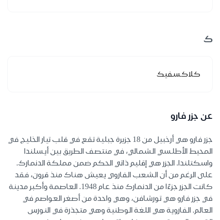
ك
كلاكسفيك
عن جزر فارو
جزر فارو هي أرخبيل من 18 جزيرة جبلية تقع في قلب تيار الخليج في
المحيط الأطلسي الشمالي، في منتصف الطريق بين أيسلندا
واسكتلندا. الجزر هي إقليم ذاتي الحكم ضمن مملكة الدنمارك.
على الرغم من أن الشعب الفاروي يعيش هناك منذ قرون، فقد
كانت الجزر جزءًا من الدنمارك منذ عام 1948. العاصمة وأكبر مدينة
في جزر فارو هي تورشافن، وهي واحدة من أصغر العواصم في
العالم. الفاروية هي اللغة الوطنية وهي متجذرة في النورس