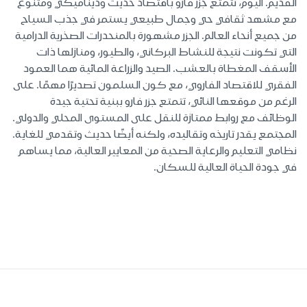
القديم. اليوم، تتمتع جزر فارو باقتصاد حديث وديناميكي ومتنوع
مع مشهد ثقافي حي وجمال طبيعي يستمر في جذب السياح
من جميع أنحاء العالم. الجزر مشهورة بالمنحدرات الصخرية الدرامية
التي تكونت نتيجة للنشاط البركاني، والطيور، ومنازلها ذات
الأسقف المغطاة بالعشب. الصيد والزراعة المائية هما العمود
الفقري للاقتصاد الفاروي، مع كون السلمون تصديرًا مهمًا. على
الرغم من موقعها النائي، تتمتع جزر فارو ببنية تحتية جيدة
الوظائف مع روابط ممتازة للنقل على المستوى المحلي والدولي.
المجتمع يقدر تاريخه وتقاليده، ولكنه أيضًا حديث وتقدمي للغاية.
نظامي التعليم والرعاية الصحية من المعايير العالية، مما يساهم
في جودة الحياة العالية للسكان.