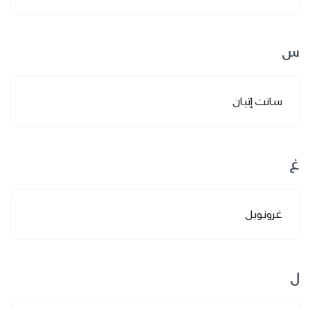
س
سانت إتيان
غ
غرونوبل
ل