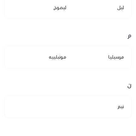
ليل
ليموج
م
مرسيليا
مونبلييه
ن
نيم