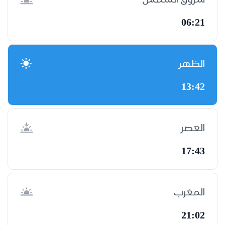
06:21
الظهر
13:42
العصر
17:43
المغرب
21:02