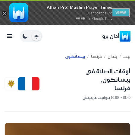
Athan Pro: Muslim Prayer Times
VIEW
Quanticapps Ltd
FREE - In Google Play
أذان برو
/
/
/
بيت
بلدان
فرنسا
بيسانكون
أوقات الصلاة في
بيسانكون,
فرنسا
18:40 • -10:00 بتوقيت غرينيتش