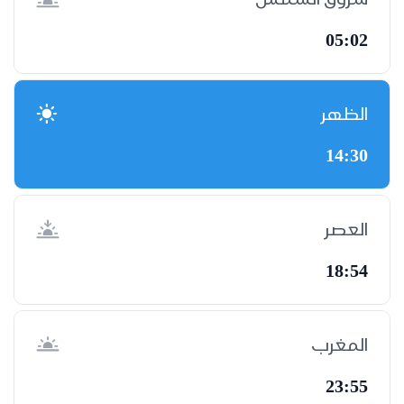
05:02
الظهر
14:30
العصر
18:54
المغرب
23:55