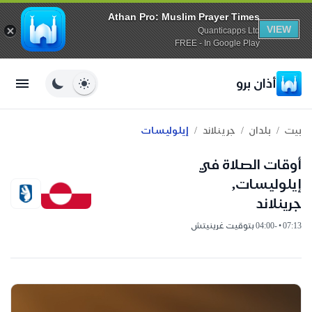
Athan Pro: Muslim Prayer Times
VIEW
Quanticapps Ltd
FREE - In Google Play
أذان برو
/
/
/
بيت
بلدان
جرينلاند
إيلوليسات
أوقات الصلاة في
إيلوليسات,
جرينلاند
07:13 • -04:00 بتوقيت غرينيتش