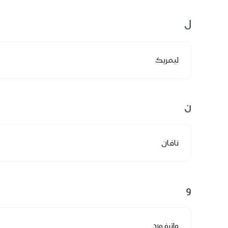
ل
ليمريك
ن
نافان
و
واترفورد