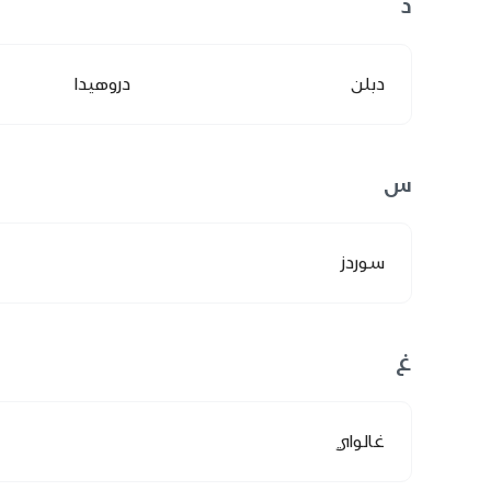
د
دبلن
دروهيدا
س
سوردز
غ
غالواي