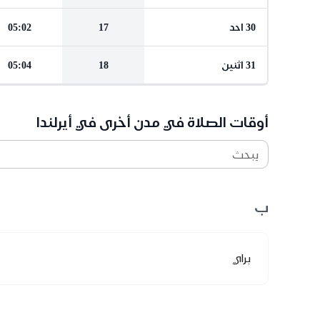
30 احد
17
05:02
31 اثنين
18
05:04
أوقات الصلاة في مدن أخرى في أيرلندا
يبحث
ب
براي