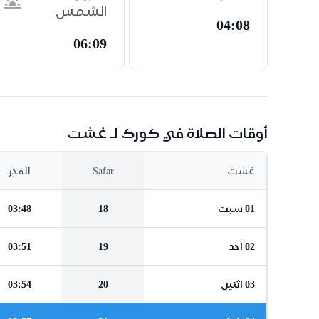
الشمس
04:08
06:09
أوقات الصلاة في كورك لـ غشت
غشت
Safar
الفجر
01 سبت
18
03:48
02 احد
19
03:51
03 اثنين
20
03:54