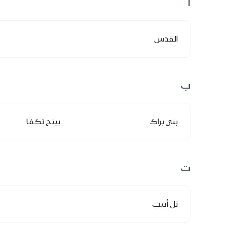
ا
القدس
ب
بني براك
بيتح تكفا
ت
تل أبيب