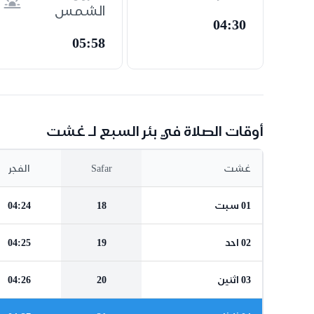
الشمس
04:30
05:58
أوقات الصلاة في بئر السبع لـ غشت
غشت
Safar
الفجر
01 سبت
18
04:24
02 احد
19
04:25
03 اثنين
20
04:26