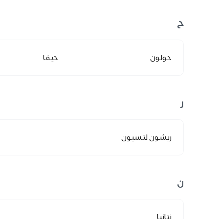
ح
حولون
حيفا
ر
ريشون لتسيون
ن
نتانيا