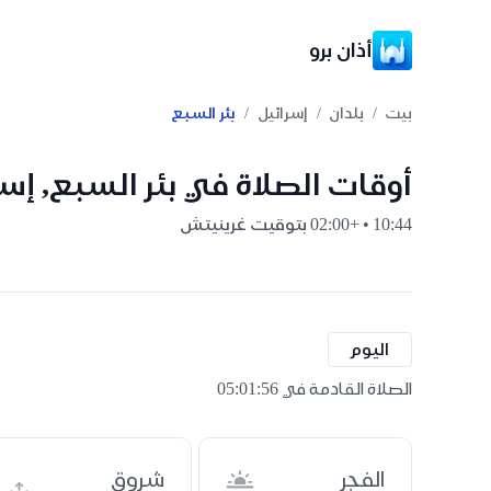
أذان برو
/
/
/
بيت
بلدان
إسرائيل
بئر السبع
أوقات الصلاة في بئر السبع, إسر
10:44 • +02:00 بتوقيت غرينيتش
اليوم
الصلاة القادمة في 05:01:55
الفجر
شروق