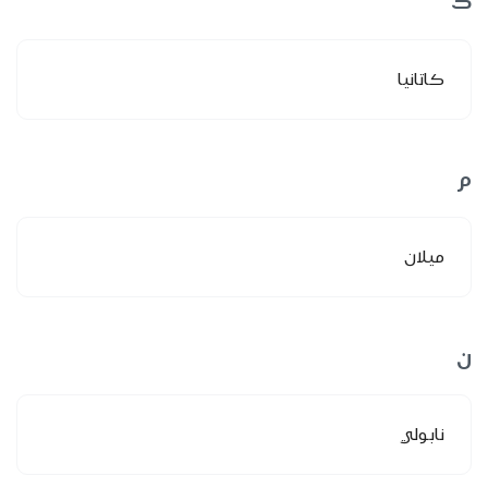
ك
كاتانيا
م
ميلان
ن
نابولي