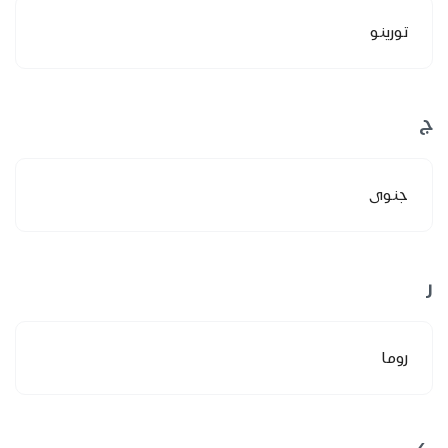
تورينو
ج
جنوى
ر
روما