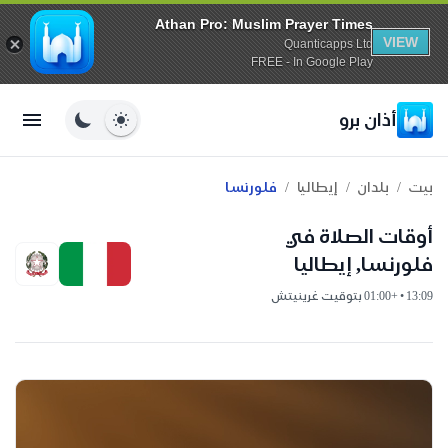
Athan Pro: Muslim Prayer Times
VIEW
Quanticapps Ltd
FREE - In Google Play
أذان برو
/
/
/
بيت
بلدان
إيطاليا
فلورنسا
أوقات الصلاة في
فلورنسا, إيطاليا
13:09 • +01:00 بتوقيت غرينيتش