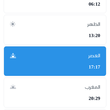
06:12
الظهر
13:20
العصر
17:17
المغرب
20:29