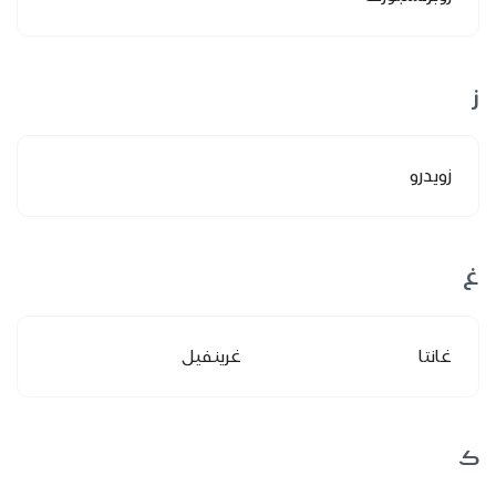
ز
زويدرو
غ
غانتا
غرينفيل
ك