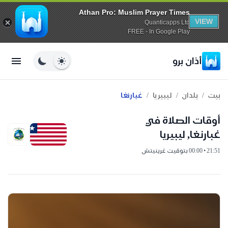
Athan Pro: Muslim Prayer Times
VIEW
Quanticapps Ltd
FREE - In Google Play
أذان برو
/
/
/
بيت
بلدان
ليبيريا
غبارنغا
أوقات الصلاة في
غبارنغا, ليبيريا
21:51 • 00:00 بتوقيت غرينيتش