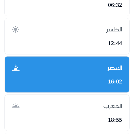
06:32
الظهر
12:44
العصر
16:02
المغرب
18:55