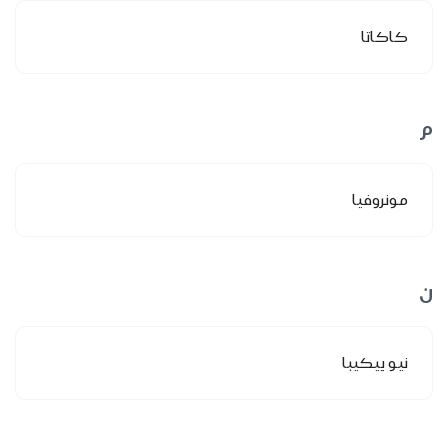
كاكاتا
م
مونروفيا
ن
نيو ييكيبا