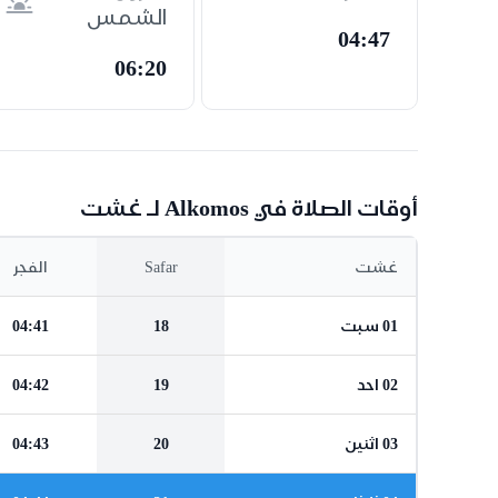
الشمس
04:47
06:20
أوقات الصلاة في Alkomos لـ غشت
غشت
Safar
الفجر
01 سبت
18
04:41
02 احد
19
04:42
03 اثنين
20
04:43