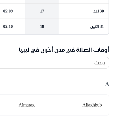
30 احد
17
05:09
31 اثنين
18
05:10
أوقات الصلاة في مدن أخرى في ليبيا
يبحث
A
Almarag
Aljaghbub