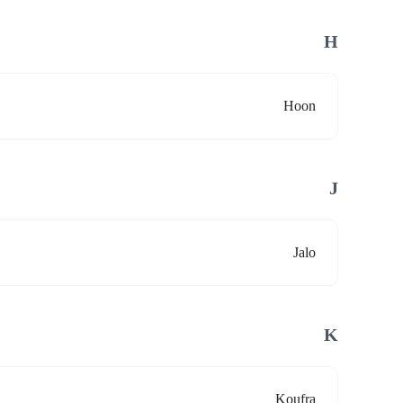
H
Hoon
J
Jalo
K
Koufra