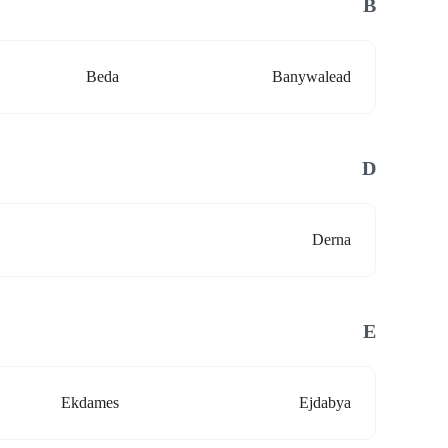
B
Beda
Banywalead
D
Derna
E
Ekdames
Ejdabya