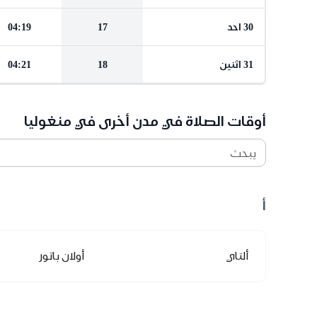
30 احد
17
04:19
31 اثنين
18
04:21
أوقات الصلاة في مدن أخرى في منغوليا
يبحث
أ
ألتاي
أولان باتور