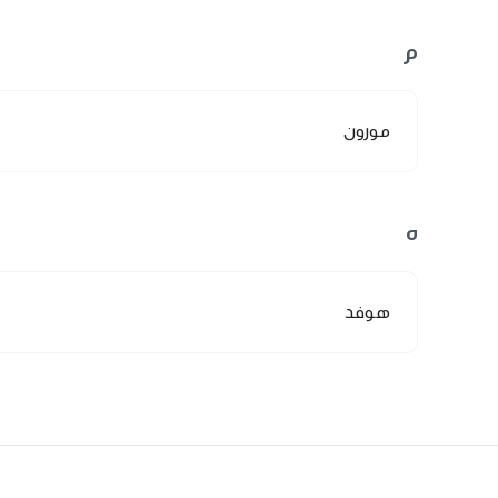
م
مورون
ه
هوفد