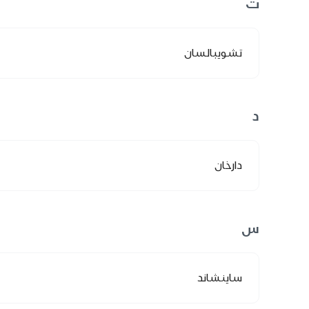
ت
تشويبالسان
د
دارخان
س
ساينشاند