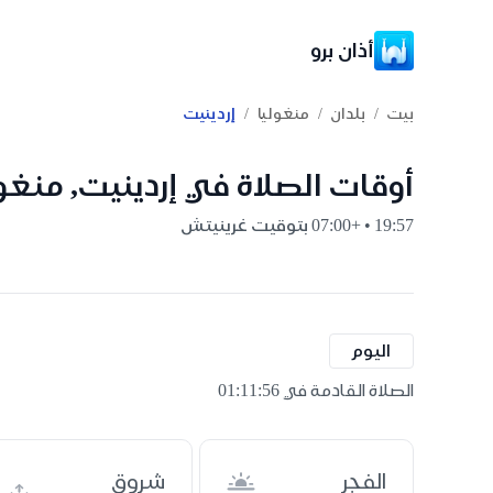
أذان برو
/
/
/
بيت
بلدان
منغوليا
إردينيت
أوقات الصلاة في إردينيت, منغول
19:57 • +07:00 بتوقيت غرينيتش
اليوم
الصلاة القادمة في 01:11:55
الفجر
شروق