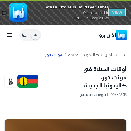
Athan Pro: Muslim Prayer Times
VIEW
Quanticapps Ltd
FREE - In Google Play
أذان برو
/
/
/
بيت
بلدان
كاليدونيا الجديدة
مونت دور
أوقات الصلاة في
مونت دور,
كاليدونيا الجديدة
08:53 • +11:00 بتوقيت غرينيتش