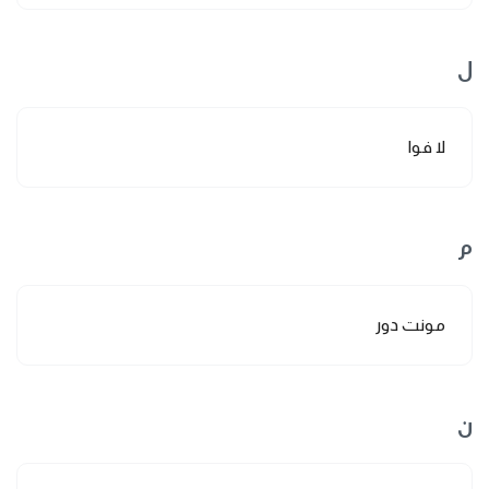
ل
لا فوا
م
مونت دور
ن