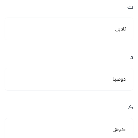
ت
تادين
د
دومبيا
ك
كوني