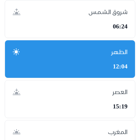
شروق الشمس
06:24
الظهر
12:04
العصر
15:19
المغرب