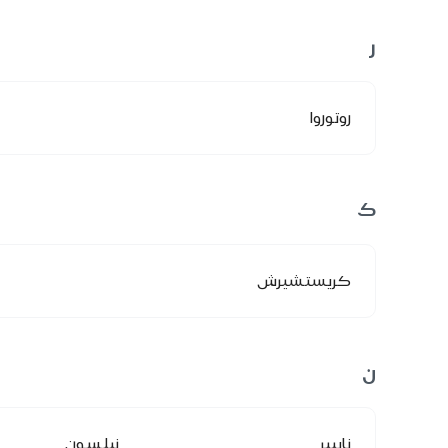
ر
روتوروا
ك
كريستشيرش
ن
نابيير
نيلسون