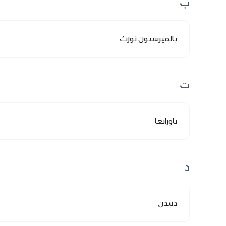
ب
بالميرستون نورث
ت
تاورانغا
د
دنيدن