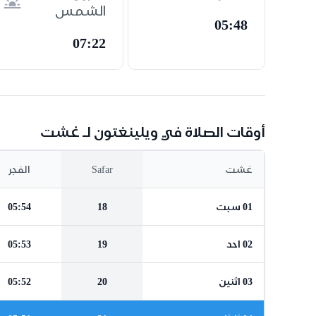
الشمس
05:48
07:22
أوقات الصلاة في ويلينغتون لـ غشت
غشت
Safar
الفجر
01 سبت
18
05:54
02 احد
19
05:53
03 اثنين
20
05:52