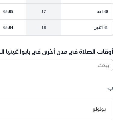
30 احد
17
05:05
31 اثنين
18
05:04
أوقات الصلاة في مدن أخرى في بابوا غينيا ال
يبحث
ب
بولولو