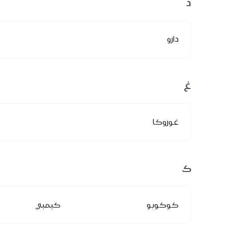
د
دارو
غ
غوروكا
ك
كوكوبو
كيمبي