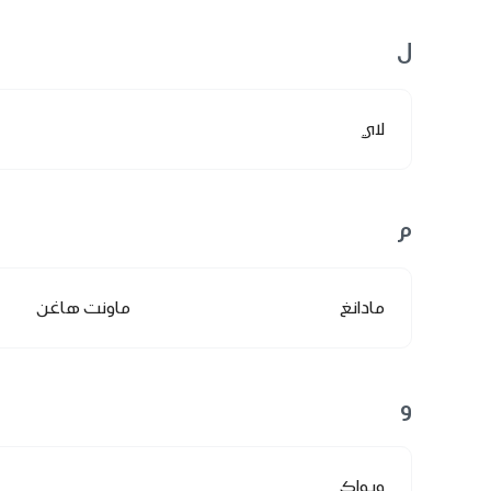
ل
لاي
م
مادانغ
ماونت هاغن
و
ويواك