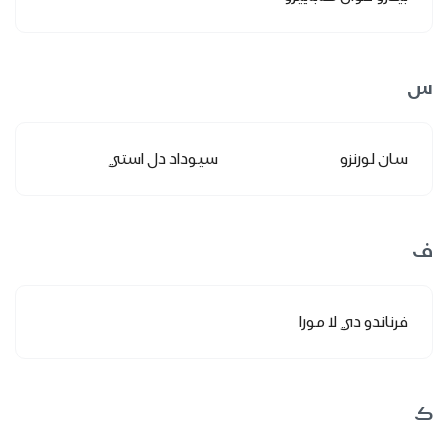
س
سان لورنزو
سيوداد دل استي
ف
فرناندو دي لا مورا
ك