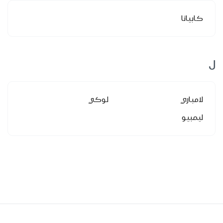
كابياتا
ل
لامباري
لوكي
ليمبيو