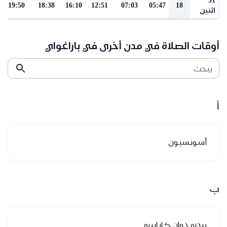
19:50
18:38
16:10
12:51
07:03
05:47
18
اثنين
أوقات الصلاة في مدن أخرى في باراغواي
يبحث
أ
أسونسيون
ب
بيدرو خوان كاباييرو