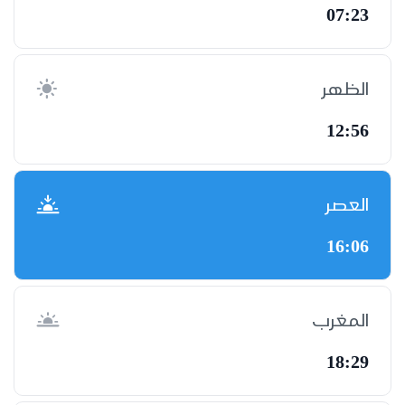
07:23
الظهر
12:56
العصر
16:06
المغرب
18:29