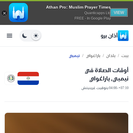
Athan Pro: Muslim Prayer Times
VIEW
Quanticapps Ltd
FREE - In Google Play
أذان برو
/
/
/
بيت
بلدان
باراغواي
نيمبي
أوقات الصلاة في
نيمبي, باراغواي
07:10 • -04:00 بتوقيت غرينيتش