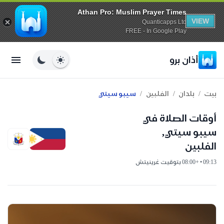
Athan Pro: Muslim Prayer Times
VIEW
Quanticapps Ltd
FREE - In Google Play
أذان برو
/
/
/
بيت
بلدان
الفلبين
سيبو سيتي
أوقات الصلاة في
سيبو سيتي,
الفلبين
09:13 • +08:00 بتوقيت غرينيتش