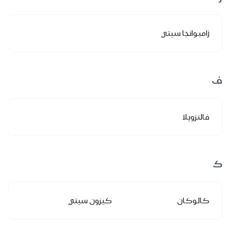
زامبوانجا سيتي
ف
فالنزويلا
ك
كالوكان
كيزون سيتي