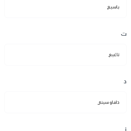
باسيغ
ت
تاغيغ
د
دافاو سيتي
ز