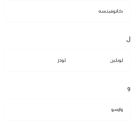
كاتوفيتسه
ل
لوبلين
لودز
و
وارسو