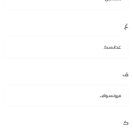
غ
غدانسك
ف
فروتسواف
ك