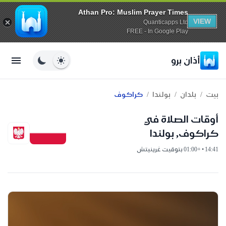
Athan Pro: Muslim Prayer Times
VIEW
Quanticapps Ltd
FREE - In Google Play
أذان برو
/
/
/
بيت
بلدان
بولندا
كراكوف
أوقات الصلاة في
كراكوف, بولندا
14:41 • +01:00 بتوقيت غرينيتش