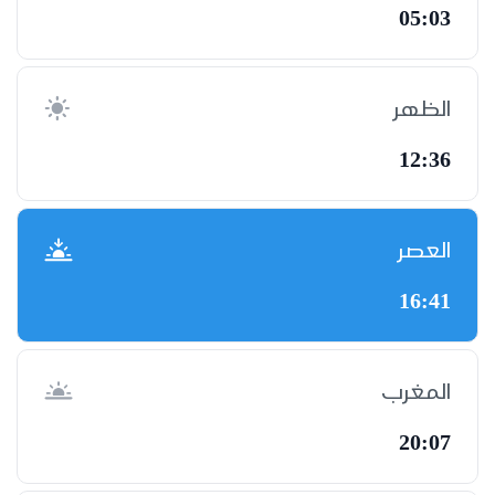
05:03
الظهر
12:36
العصر
16:41
المغرب
20:07