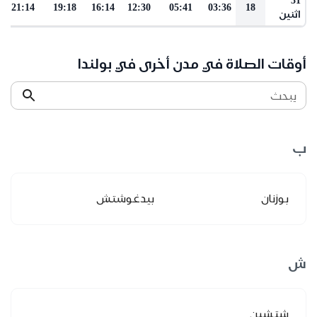
21:14
19:18
16:14
12:30
05:41
03:36
18
اثنين
أوقات الصلاة في مدن أخرى في بولندا
يبحث
ب
بوزنان
بيدغوشتش
ش
شتشين