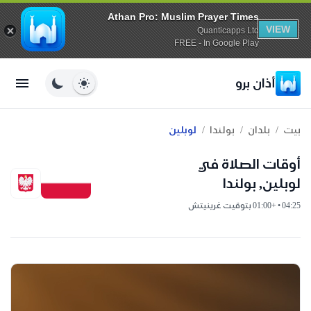
Athan Pro: Muslim Prayer Times
VIEW
Quanticapps Ltd
FREE - In Google Play
أذان برو
/
/
/
بيت
بلدان
بولندا
لوبلين
أوقات الصلاة في
لوبلين, بولندا
04:25 • +01:00 بتوقيت غرينيتش