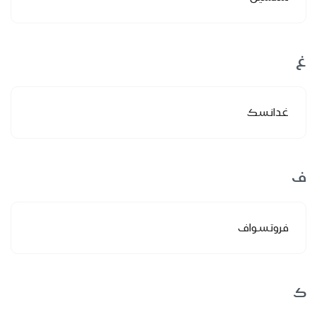
غ
غدانسك
ف
فروتسواف
ك