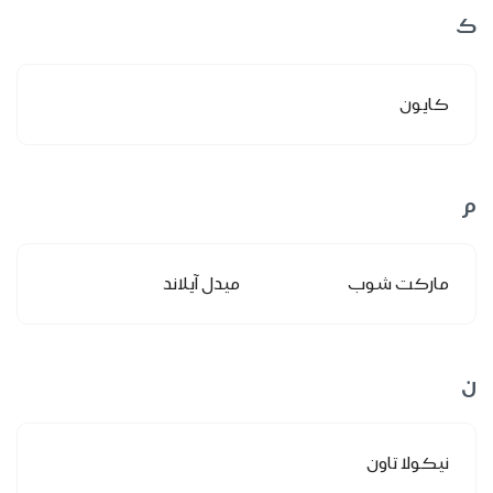
ك
كايون
م
ماركت شوب
ميدل آيلاند
ن
نيكولا تاون