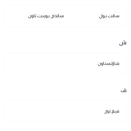
سانت بول
ساندي بوينت تاون
ش
شارلستاون
ف
فيغ تري