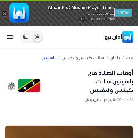
Athan Pro: Muslim Prayer Times
VIEW
Quanticapps Ltd
FREE - In Google Play
أذان برو
/
/
/
بيت
بلدان
سانت كيتس ونيفيس
باسيتير
أوقات الصلاة في
باسيتير, سانت
كيتس ونيفيس
14:34 • -04:00 بتوقيت غرينيتش