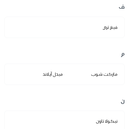
ف
فيغ تري
م
ماركت شوب
ميدل آيلاند
ن
نيكولا تاون