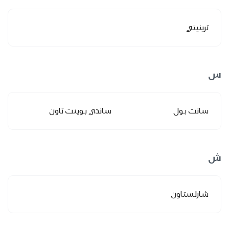
ترينيتي
س
سانت بول
ساندي بوينت تاون
ش
شارلستاون