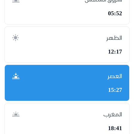
05:52
الظهر
12:17
العصر
15:27
المغرب
18:41