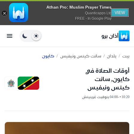
Athan Pro: Muslim Prayer Times
VIEW
Quanticapps Ltd
FREE - In Google Play
أذان برو
/
/
/
بيت
بلدان
سانت كيتس ونيفيس
كايون
أوقات الصلاة في
كايون, سانت
كيتس ونيفيس
10:20 • -04:00 بتوقيت غرينيتش