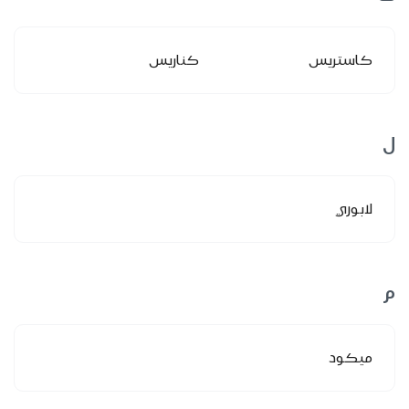
كاستريس
كناريس
ل
لابوري
م
ميكود