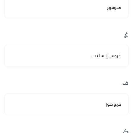
سوفرير
غ
غروس إيسليت
ف
فيو فور
ك