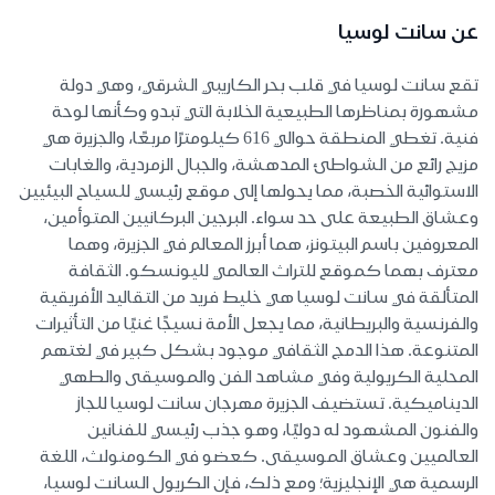
عن سانت لوسيا
تقع سانت لوسيا في قلب بحر الكاريبي الشرقي، وهي دولة
مشهورة بمناظرها الطبيعية الخلابة التي تبدو وكأنها لوحة
فنية. تغطي المنطقة حوالي 616 كيلومترًا مربعًا، والجزيرة هي
مزيج رائع من الشواطئ المدهشة، والجبال الزمردية، والغابات
الاستوائية الخصبة، مما يحولها إلى موقع رئيسي للسياح البيئيين
وعشاق الطبيعة على حد سواء. البرجين البركانيين المتوأمين،
المعروفين باسم البيتونز، هما أبرز المعالم في الجزيرة، وهما
معترف بهما كموقع للتراث العالمي لليونسكو. الثقافة
المتألقة في سانت لوسيا هي خليط فريد من التقاليد الأفريقية
والفرنسية والبريطانية، مما يجعل الأمة نسيجًا غنيًا من التأثيرات
المتنوعة. هذا الدمج الثقافي موجود بشكل كبير في لغتهم
المحلية الكريولية وفي مشاهد الفن والموسيقى والطهي
الديناميكية. تستضيف الجزيرة مهرجان سانت لوسيا للجاز
والفنون المشهود له دوليًا، وهو جذب رئيسي للفنانين
العالميين وعشاق الموسيقى. كعضو في الكومنولث، اللغة
الرسمية هي الإنجليزية؛ ومع ذلك، فإن الكريول السانت لوسيا،