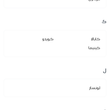
ك
كابالا
كويدو
كينيما
ل
لونسار