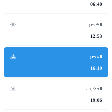
06:40
الظهر
12:53
العصر
16:10
المغرب
19:06