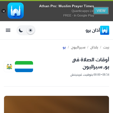
Athan Pro: Muslim Prayer Times
VIEW
Quanticapps Ltd
FREE - In Google Play
أذان برو
/
/
/
بيت
بلدان
سيراليون
بو
أوقات الصلاة في
بو, سيراليون
08:54 • 00:00 بتوقيت غرينيتش