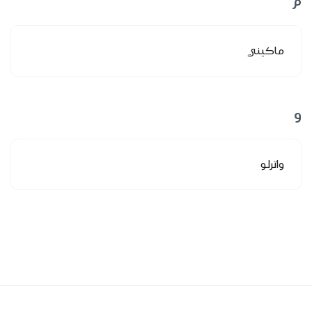
م
ماكيني
و
واترلو