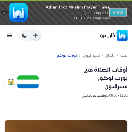
Athan Pro: Muslim Prayer Times
VIEW
Quanticapps Ltd
FREE - In Google Play
أذان برو
/
/
/
بيت
بلدان
سيراليون
بورت لوكو
أوقات الصلاة في
بورت لوكو,
سيراليون
12:52 • 00:00 بتوقيت غرينيتش