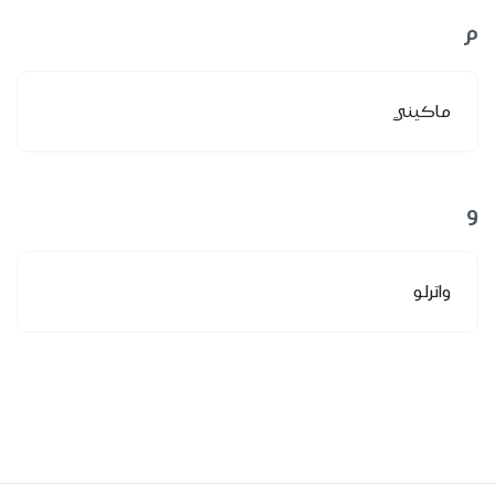
م
ماكيني
و
واترلو