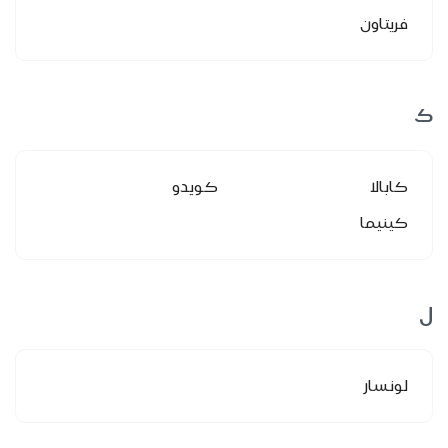
فريتاون
ك
كابالا
كويدو
كينيما
ل
لونسار