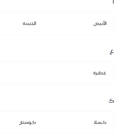
ا
الأبيض
الجنينة
ع
عطبرة
ك
كسلا
كوستي