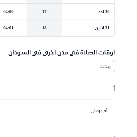
30 احد
17
04:00
31 اثنين
18
04:01
أوقات الصلاة في مدن أخرى في السودان
يبحث
أ
أم درمان