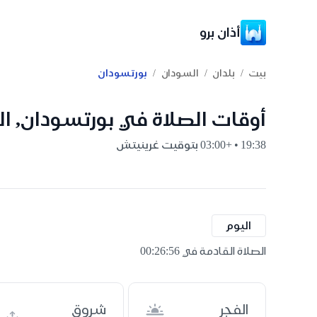
أذان برو
/
/
/
بيت
بلدان
السودان
بورتسودان
أوقات الصلاة في بورتسودان, ا
19:38 • +03:00 بتوقيت غرينيتش
اليوم
الصلاة القادمة في 00:26:55
الفجر
شروق