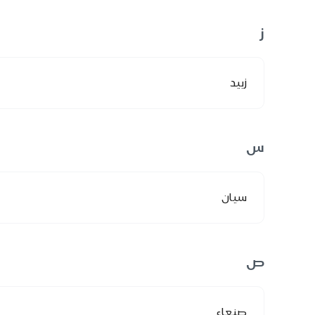
ز
زبيد
س
سيان
ص
صنعاء