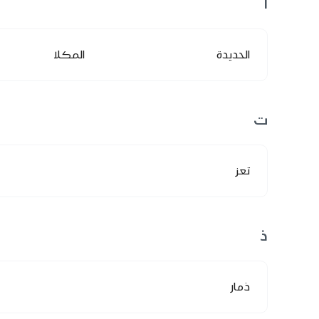
ا
الحديدة
المكلا
ت
تعز
ذ
ذمار