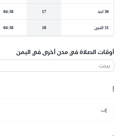
30 احد
17
04:38
31 اثنين
18
04:38
أوقات الصلاة في مدن أخرى في اليمن
يبحث
إ
إب