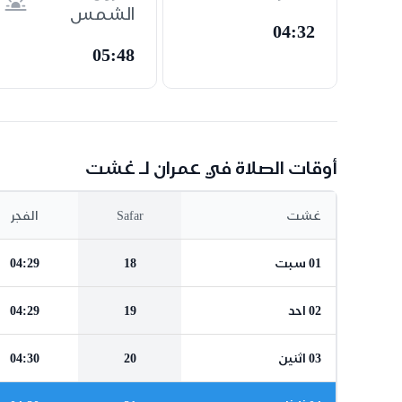
الشمس
04:32
05:48
أوقات الصلاة في عمران لـ غشت
غشت
Safar
الفجر
01 سبت
18
04:29
02 احد
19
04:29
03 اثنين
20
04:30