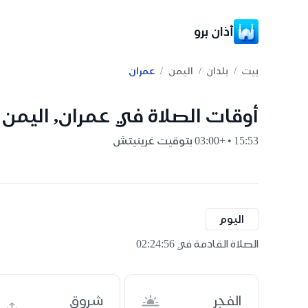
أذان برو
/
/
/
بيت
بلدان
اليمن
عمران
أوقات الصلاة في عمران, اليمن
15:53 • +03:00 بتوقيت غرينيتش
اليوم
الصلاة القادمة في 02:24:55
الفجر
شروق