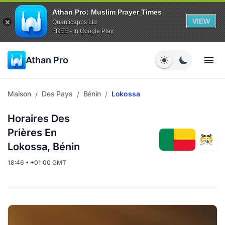
Athan Pro: Muslim Prayer Times
VIEW
Quanticapps Ltd
FREE - In Google Play
Athan Pro
Maison
Des Pays
Bénin
Lokossa
/
/
/
Horaires Des
Prières En
Lokossa, Bénin
18:46 • +01:00 GMT