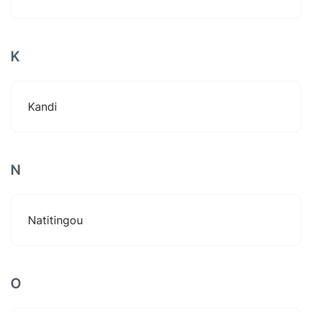
K
Kandi
N
Natitingou
O