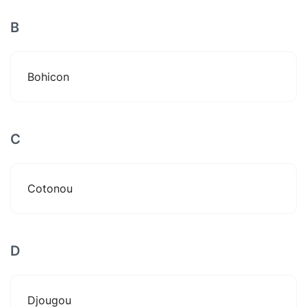
B
Bohicon
C
Cotonou
D
Djougou