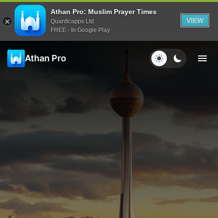
Athan Pro: Muslim Prayer Times
VIEW
Quanticapps Ltd
FREE - In Google Play
Athan Pro