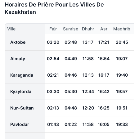
Horaires De Prière Pour Les Villes De
Kazakhstan
Ville
Fajr
Sunrise
Dhuhr
Asr
Maghrib
I
Aktobe
03:20
05:48
13:17
17:21
20:45
2
Almaty
02:54
04:49
11:58
15:54
19:07
20
Karaganda
02:21
04:46
12:13
16:17
19:40
2
Kyzylorda
03:30
05:30
12:44
16:42
19:57
2
Nur-Sultan
02:13
04:48
12:20
16:25
19:51
2
Pavlodar
01:43
04:22
11:58
16:05
19:33
22