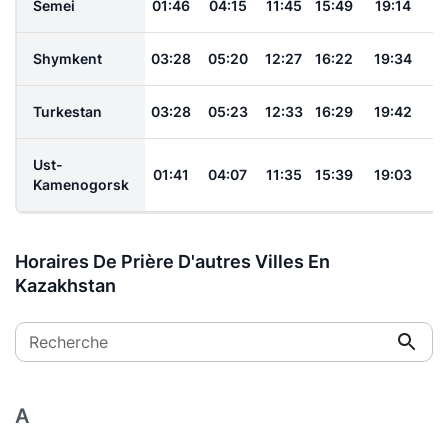
Semei
01:46
04:15
11:45
15:49
19:14
2
Shymkent
03:28
05:20
12:27
16:22
19:34
2
Turkestan
03:28
05:23
12:33
16:29
19:42
2
Ust-
01:41
04:07
11:35
15:39
19:03
2
Kamenogorsk
Horaires De Prière D'autres Villes En
Kazakhstan
Recherche
A