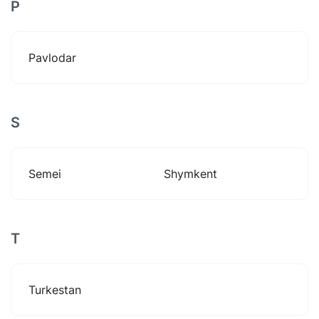
P
Pavlodar
S
Semei
Shymkent
T
Turkestan