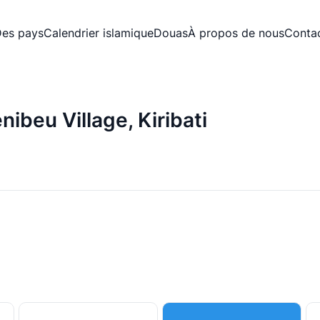
es pays
Calendrier islamique
Douas
À propos de nous
Conta
nibeu Village, Kiribati