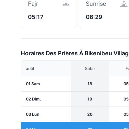
Fajr
Sunrise
05:17
06:29
Horaires Des Prières À Bikenibeu Villa
août
Safar
Fa
01 Sam.
18
05
02 Dim.
19
05
03 Lun.
20
05