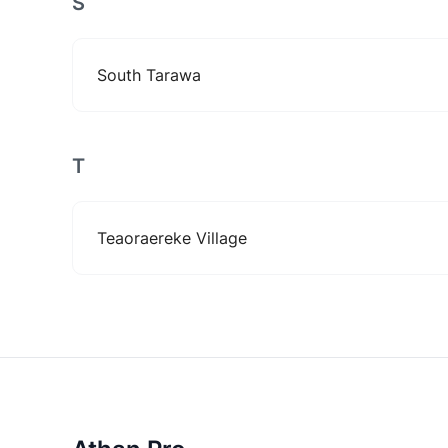
S
South Tarawa
T
Teaoraereke Village