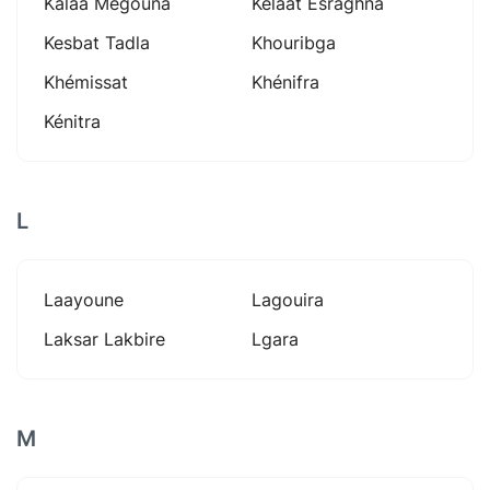
Kalâa Megouna
Kelâat Esraghna
Kesbat Tadla
Khouribga
Khémissat
Khénifra
Kénitra
L
Laayoune
Lagouira
Laksar Lakbire
Lgara
M