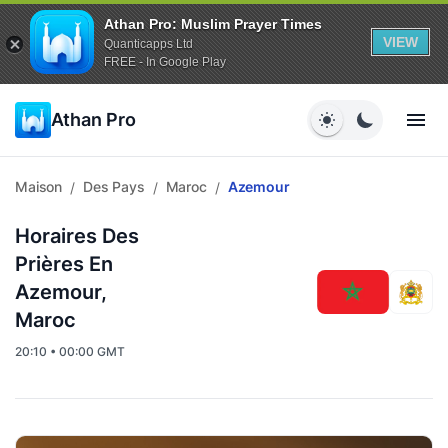
Athan Pro: Muslim Prayer Times
VIEW
Quanticapps Ltd
FREE - In Google Play
Athan Pro
Maison
Des Pays
Maroc
Azemour
/
/
/
Horaires Des
Prières En
Azemour,
Maroc
20:10 • 00:00 GMT