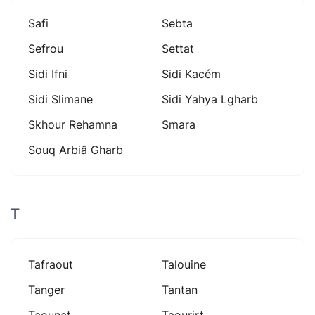
Safi
Sebta
Sefrou
Settat
Sidi Ifni
Sidi Kacém
Sidi Slimane
Sidi Yahya Lgharb
Skhour Rehamna
Smara
Souq Arbiâ Gharb
T
Tafraout
Talouine
Tanger
Tantan
Taounat
Taourirt