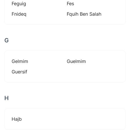
Feguig
Fes
Fnideq
Fquih Ben Salah
G
Gelmim
Guelmim
Guersif
H
Hajb