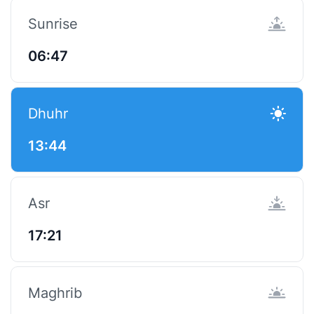
Sunrise
06:47
Dhuhr
13:44
Asr
17:21
Maghrib