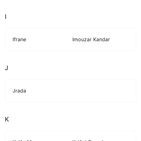
I
Ifrane
Imouzar Kandar
J
Jrada
K