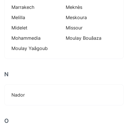
Marrakech
Meknès
Melilla
Meskoura
Midelet
Missour
Mohammedia
Moulay Bouâaza
Moulay Yaâgoub
N
Nador
O