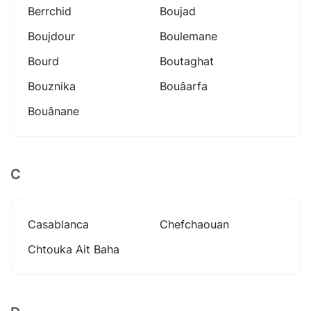
Berrchid
Boujad
Boujdour
Boulemane
Bourd
Boutaghat
Bouznika
Bouâarfa
Bouânane
C
Casablanca
Chefchaouan
Chtouka Ait Baha