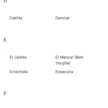
D
Dakhla
Demnat
E
El Jadida
El Menzal (beni
Yazgha)
Errachidia
Essaouira
F