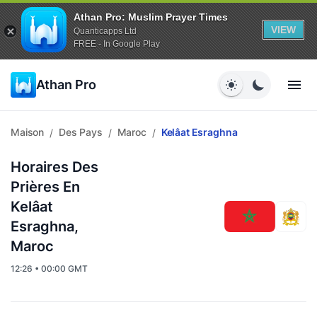
Athan Pro: Muslim Prayer Times
VIEW
Quanticapps Ltd
FREE - In Google Play
Athan Pro
Maison
Des Pays
Maroc
Kelâat Esraghna
/
/
/
Horaires Des
Prières En
Kelâat
Esraghna,
Maroc
12:26 • 00:00 GMT