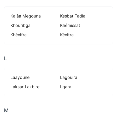
Kalâa Megouna
Kesbat Tadla
Khouribga
Khémissat
Khénifra
Kénitra
L
Laayoune
Lagouira
Laksar Lakbire
Lgara
M