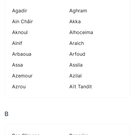
Agadir
Aghram
Ain Châir
Akka
Aknoul
Alhoceima
Alnif
Araich
Arbaoua
Arfoud
Assa
Assila
Azemour
Azilal
Azrou
Aït Tandit
B