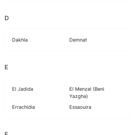
D
Dakhla
Demnat
E
El Jadida
El Menzal (beni
Yazgha)
Errachidia
Essaouira
F