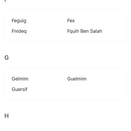
Feguig
Fes
Fnideq
Fquih Ben Salah
G
Gelmim
Guelmim
Guersif
H