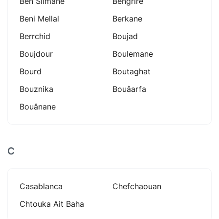
Ben Slimane
Bengrire
Beni Mellal
Berkane
Berrchid
Boujad
Boujdour
Boulemane
Bourd
Boutaghat
Bouznika
Bouâarfa
Bouânane
C
Casablanca
Chefchaouan
Chtouka Ait Baha