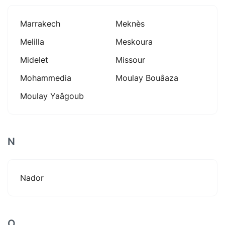
Marrakech
Meknès
Melilla
Meskoura
Midelet
Missour
Mohammedia
Moulay Bouâaza
Moulay Yaâgoub
N
Nador
O