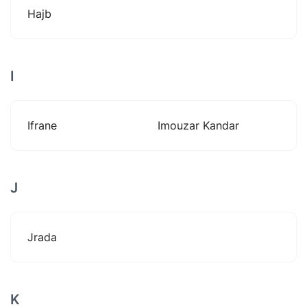
Hajb
I
Ifrane
Imouzar Kandar
J
Jrada
K