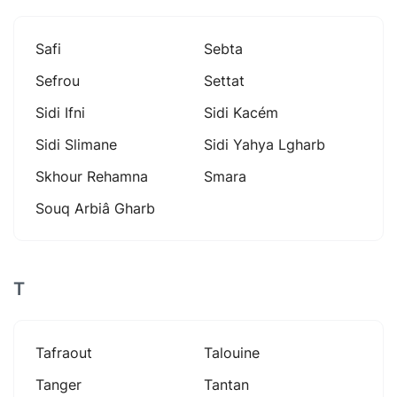
Safi
Sebta
Sefrou
Settat
Sidi Ifni
Sidi Kacém
Sidi Slimane
Sidi Yahya Lgharb
Skhour Rehamna
Smara
Souq Arbiâ Gharb
T
Tafraout
Talouine
Tanger
Tantan