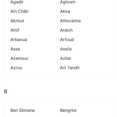
Agadir
Aghram
Ain Châir
Akka
Aknoul
Alhoceima
Alnif
Araich
Arbaoua
Arfoud
Assa
Assila
Azemour
Azilal
Azrou
Aït Tandit
B
Ben Slimane
Bengrire