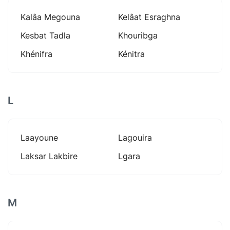
Kalâa Megouna
Kelâat Esraghna
Kesbat Tadla
Khouribga
Khénifra
Kénitra
L
Laayoune
Lagouira
Laksar Lakbire
Lgara
M