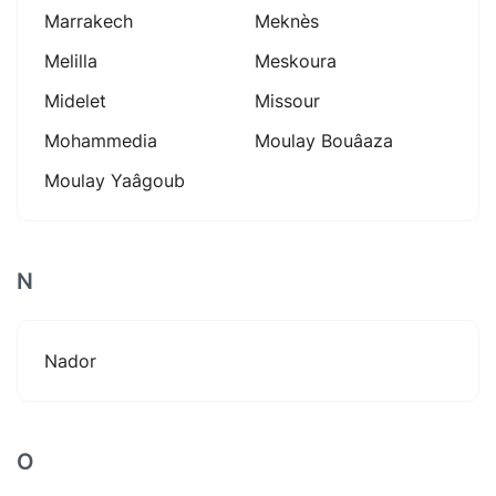
Marrakech
Meknès
Melilla
Meskoura
Midelet
Missour
Mohammedia
Moulay Bouâaza
Moulay Yaâgoub
N
Nador
O