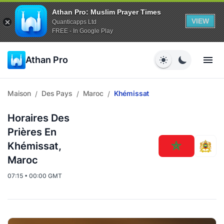
Athan Pro: Muslim Prayer Times
VIEW
Quanticapps Ltd
FREE - In Google Play
Athan Pro
Maison
Des Pays
Maroc
Khémissat
/
/
/
Horaires Des
Prières En
Khémissat,
Maroc
07:15 • 00:00 GMT