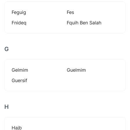
Feguig
Fes
Fnideq
Fquih Ben Salah
G
Gelmim
Guelmim
Guersif
H
Hajb