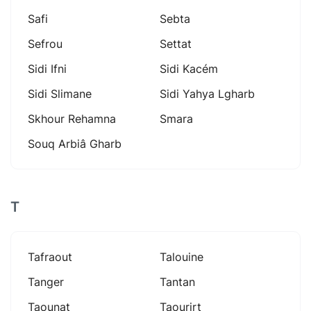
Safi
Sebta
Sefrou
Settat
Sidi Ifni
Sidi Kacém
Sidi Slimane
Sidi Yahya Lgharb
Skhour Rehamna
Smara
Souq Arbiâ Gharb
T
Tafraout
Talouine
Tanger
Tantan
Taounat
Taourirt