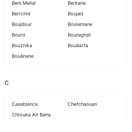
Beni Mellal
Berkane
Berrchid
Boujad
Boujdour
Boulemane
Bourd
Boutaghat
Bouznika
Bouâarfa
Bouânane
C
Casablanca
Chefchaouan
Chtouka Ait Baha