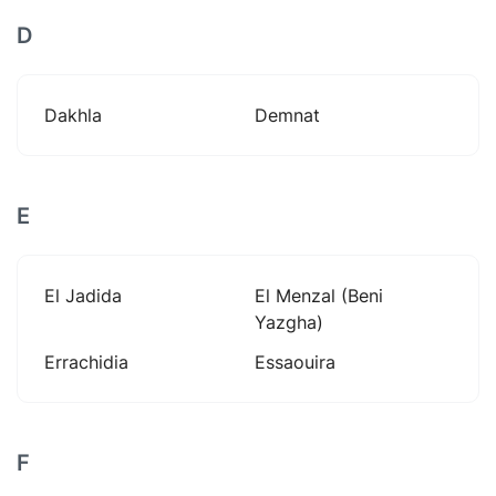
D
Dakhla
Demnat
E
El Jadida
El Menzal (beni
Yazgha)
Errachidia
Essaouira
F