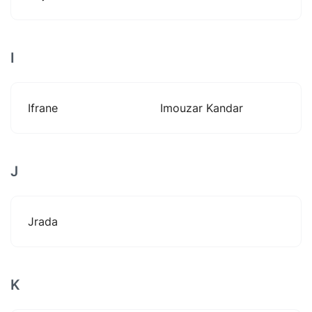
I
Ifrane
Imouzar Kandar
J
Jrada
K