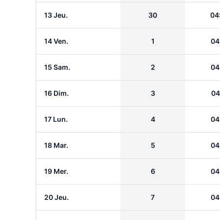
13 Jeu.
30
04
14 Ven.
1
04
15 Sam.
2
04
16 Dim.
3
04
17 Lun.
4
04
18 Mar.
5
04
19 Mer.
6
04
20 Jeu.
7
04