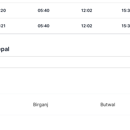
:20
05:40
12:02
15:
:21
05:40
12:02
15:
épal
Birganj
Butwal