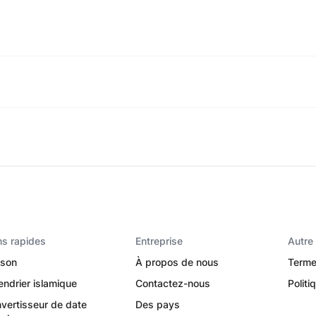
ns rapides
Entreprise
Autre
son
À propos de nous
Terme
endrier islamique
Contactez-nous
Politi
vertisseur de date
Des pays