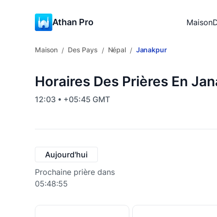
Athan Pro
Maison
D
Maison
Des Pays
Népal
Janakpur
/
/
/
Horaires Des Prières En Jan
12:03 • +05:45 GMT
Aujourd'hui
Prochaine prière dans
05:48:55