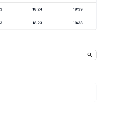
33
18:24
19:39
33
18:23
19:38