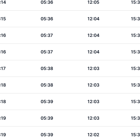
:14
05:36
12:05
15:
:15
05:36
12:04
15:
:16
05:37
12:04
15:
:16
05:37
12:04
15:
:17
05:38
12:03
15:
:18
05:38
12:03
15:
:18
05:39
12:03
15:
:19
05:39
12:03
15:
:19
05:39
12:02
15: