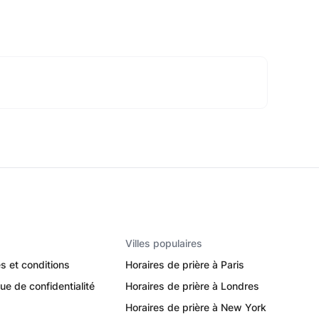
Villes populaires
s et conditions
Horaires de prière à Paris
que de confidentialité
Horaires de prière à Londres
Horaires de prière à New York