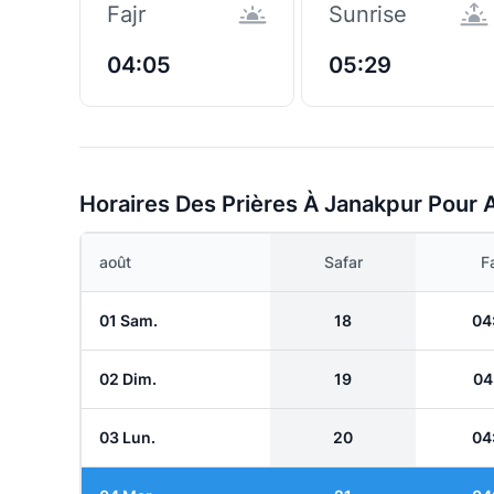
Fajr
Sunrise
04:05
05:29
Horaires Des Prières À Janakpur Pour 
août
Safar
Fa
01 Sam.
18
04
02 Dim.
19
04
03 Lun.
20
04