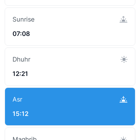
Sunrise
07:08
Dhuhr
12:21
Asr
15:12
Maghrib