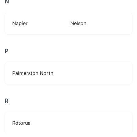
N
Napier
Nelson
P
Palmerston North
R
Rotorua