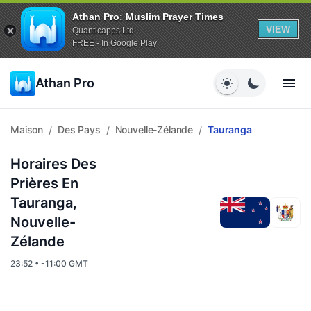
Athan Pro: Muslim Prayer Times
VIEW
Quanticapps Ltd
FREE - In Google Play
Athan Pro
Maison
Des Pays
Nouvelle-Zélande
Tauranga
/
/
/
Horaires Des
Prières En
Tauranga,
Nouvelle-
Zélande
23:52 • -11:00 GMT