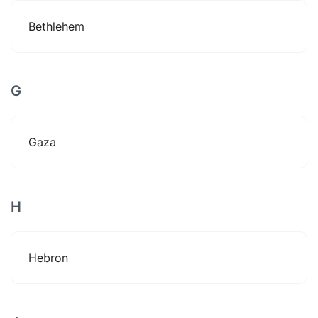
Bethlehem
G
Gaza
H
Hebron