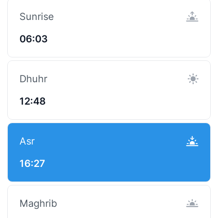
Sunrise
06:03
Dhuhr
12:48
Asr
16:27
Maghrib