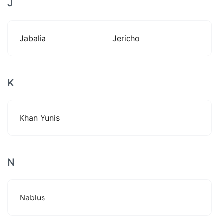
J
Jabalia
Jericho
K
Khan Yunis
N
Nablus