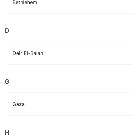
Bethlehem
D
Deir El-Balah
G
Gaza
H