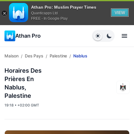
Athan Pro: Muslim Prayer Times
VIEW
Quanticapps Ltd
FREE - In Google Play
Athan Pro
Maison
Des Pays
Palestine
Nablus
/
/
/
Horaires Des
Prières En
Nablus,
Palestine
19:18 • +02:00 GMT