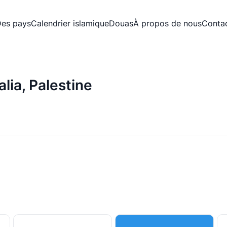
es pays
Calendrier islamique
Douas
À propos de nous
Conta
lia, Palestine