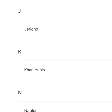
J
Jericho
K
Khan Yunis
N
Nablus