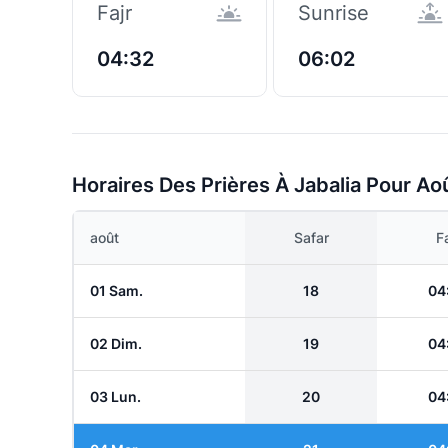
Fajr
Sunrise
04:32
06:02
Horaires Des Prières À Jabalia Pour Ao
août
Safar
Fa
01 Sam.
18
04
02 Dim.
19
04
03 Lun.
20
04