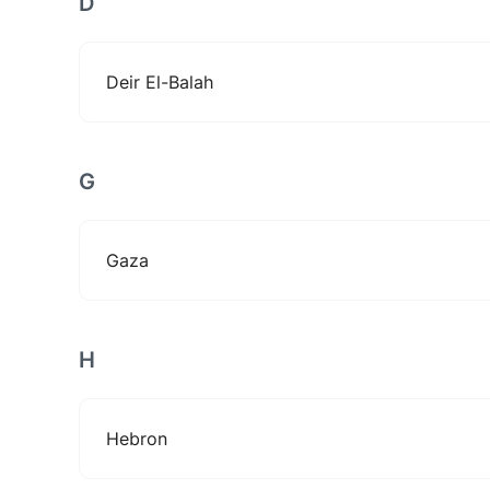
D
Deir El-Balah
G
Gaza
H
Hebron