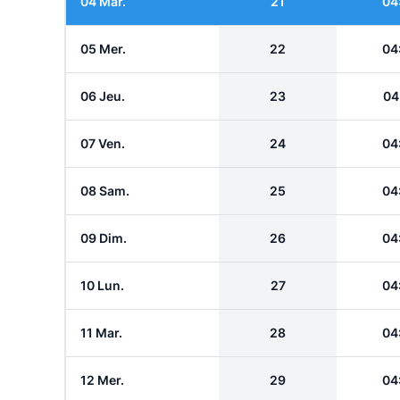
04 Mar.
21
04
05 Mer.
22
04
06 Jeu.
23
04
07 Ven.
24
04
08 Sam.
25
04
09 Dim.
26
04
10 Lun.
27
04
11 Mar.
28
04
12 Mer.
29
04