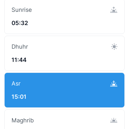
Sunrise
05:32
Dhuhr
11:44
Asr
15:01
Maghrib