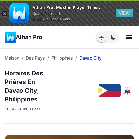
Athan Pro: Muslim Prayer Times
VIEW
Quanticapps Ltd
FREE - In Google Play
Athan Pro
Maison
Des Pays
Philippines
Davao City
/
/
/
Horaires Des
Prières En
Davao City,
Philippines
11:59 • +08:00 GMT