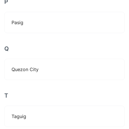
P
Pasig
Q
Quezon City
T
Taguig