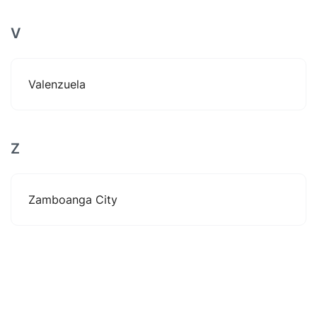
V
Valenzuela
Z
Zamboanga City