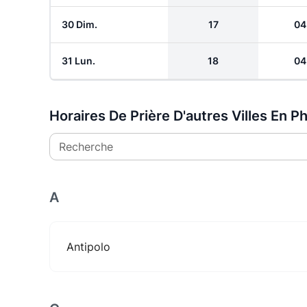
30 Dim.
17
04
31 Lun.
18
04
Horaires De Prière D'autres Villes En Ph
Recherche
A
Antipolo