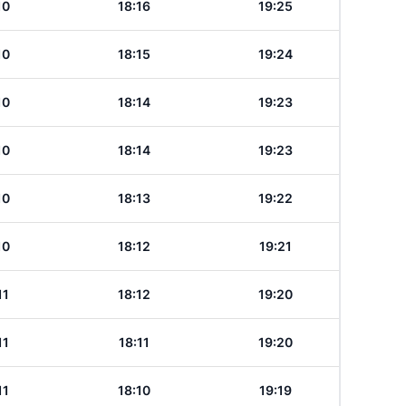
10
18:16
19:25
10
18:15
19:24
10
18:14
19:23
10
18:14
19:23
10
18:13
19:22
10
18:12
19:21
11
18:12
19:20
11
18:11
19:20
11
18:10
19:19