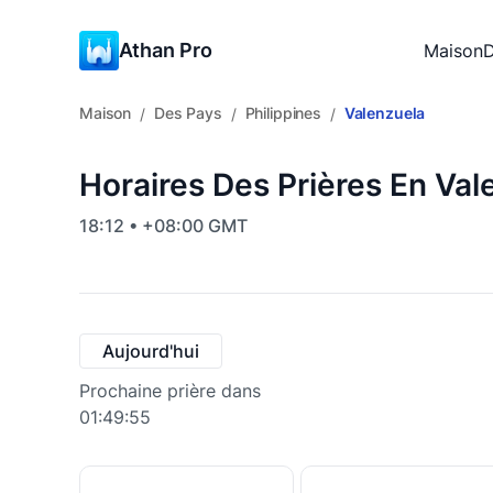
Athan Pro
Maison
D
Maison
Des Pays
Philippines
Valenzuela
/
/
/
Horaires Des Prières En Vale
18:12 • +08:00 GMT
Aujourd'hui
Prochaine prière dans
01:49:54