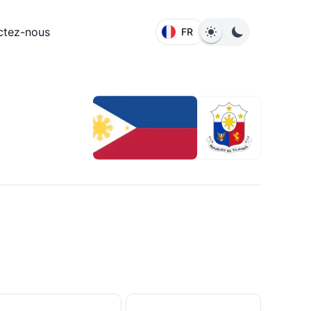
ctez-nous
FR