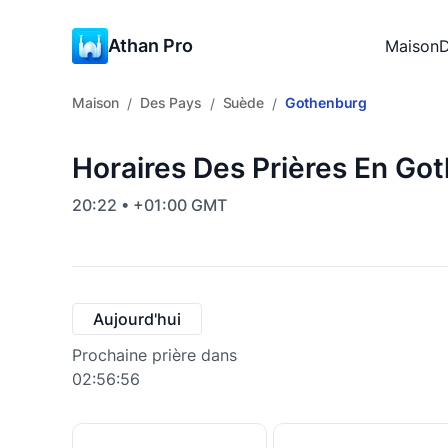
Athan Pro
Maison
D
Maison
Des Pays
Suède
Gothenburg
/
/
/
Horaires Des Prières En Go
20:22 • +01:00 GMT
Aujourd'hui
Prochaine prière dans
02:56:55