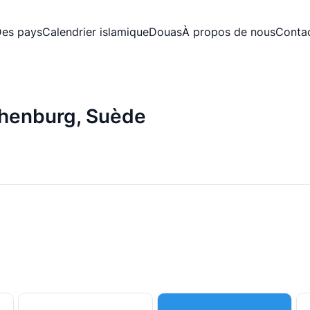
es pays
Calendrier islamique
Douas
À propos de nous
Conta
thenburg, Suède