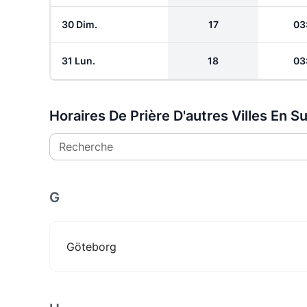
30 Dim.
17
03
31 Lun.
18
03
Horaires De Prière D'autres Villes En S
Recherche
G
Göteborg