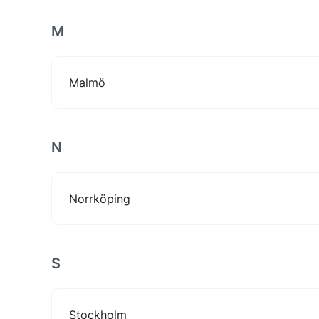
M
Malmö
N
Norrköping
S
Stockholm