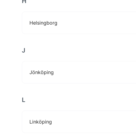
H
Helsingborg
J
Jönköping
L
Linköping