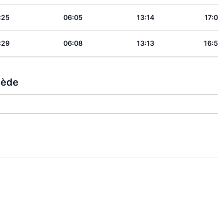
:25
06:05
13:14
17:
:29
06:08
13:13
16:
uède