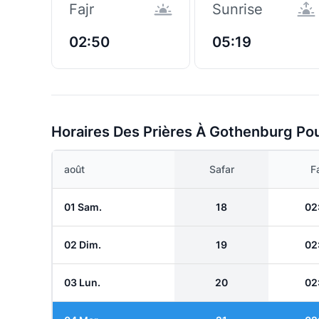
Fajr
Sunrise
02:50
05:19
Horaires Des Prières À Gothenburg Po
août
Safar
Fa
01 Sam.
18
02
02 Dim.
19
02
03 Lun.
20
02