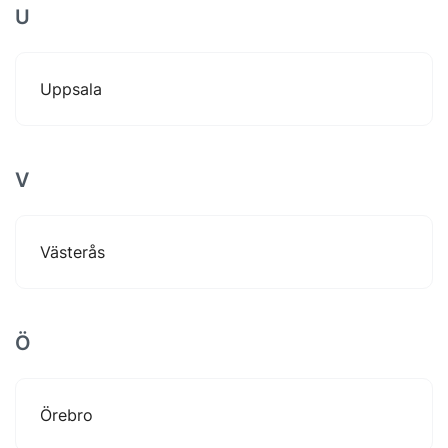
U
Uppsala
V
Västerås
Ö
Örebro