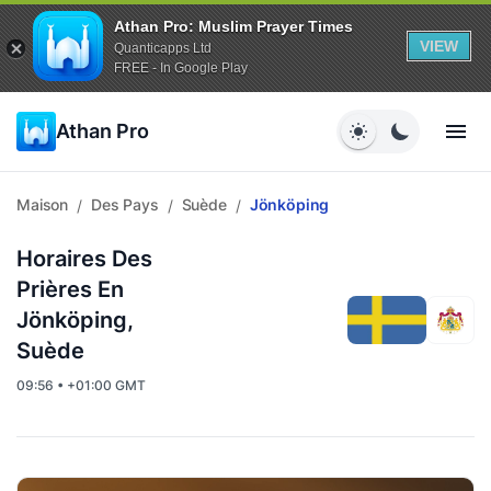
Athan Pro: Muslim Prayer Times
VIEW
Quanticapps Ltd
FREE - In Google Play
Athan Pro
Maison
Des Pays
Suède
Jönköping
/
/
/
Horaires Des
Prières En
Jönköping,
Suède
09:56 • +01:00 GMT