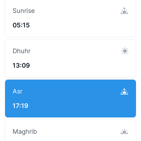
Sunrise
05:15
Dhuhr
13:09
Asr
17:19
Maghrib