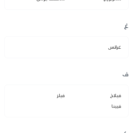
غ
غراتس
ف
فيلاخ
فيلز
فيينا