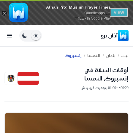
Athan Pro: Muslim Prayer Times
VIEW
Quanticapps Ltd
FREE - In Google Play
أذان برو
/
/
/
بيت
بلدان
النمسا
إنسبروك
أوقات الصلاة في
إنسبروك, النمسا
00:29 • +01:00 بتوقيت غرينيتش