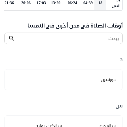
21:36
20:06
17:03
13:20
06:24
04:39
18
اثنين
أوقات الصلاة في مدن أخرى في النمسا
يبحث
د
دورنبيرن
س
سالزبورغ
سانكت بولتن