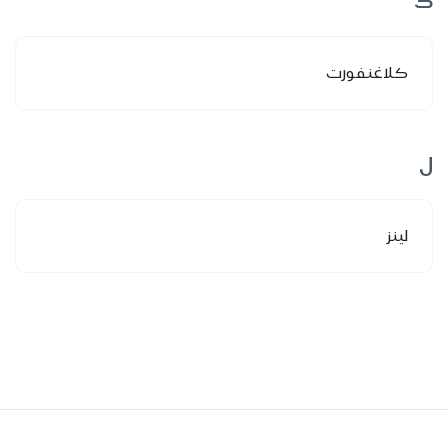
ك
كلاغنفورت
ل
لينز