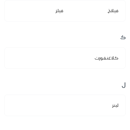
فيلاخ
فيلز
ك
كلاغنفورت
ل
لينز