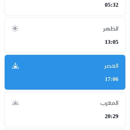
05:32
الظهر
13:05
العصر
17:06
المغرب
20:29