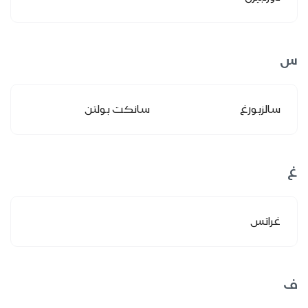
س
سالزبورغ
سانكت بولتن
غ
غراتس
ف