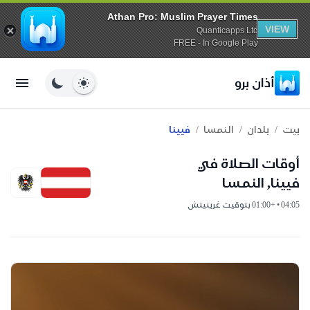
Athan Pro: Muslim Prayer Times
VIEW
Quanticapps Ltd
FREE - In Google Play
أذان برو
/
/
/
بيت
بلدان
النمسا
فيينا
أوقات الصلاة في
فيينا, النمسا
04:05 • +01:00 بتوقيت غرينيتش