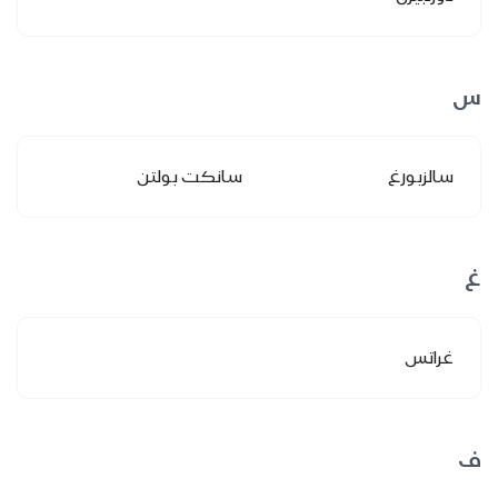
س
سالزبورغ
سانكت بولتن
غ
غراتس
ف