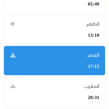
05:49
الظهر
13:10
العصر
17:12
المغرب
20:31