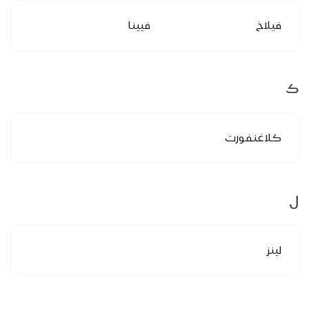
فيلاخ
فيينا
ك
كلاغنفورت
ل
لينز