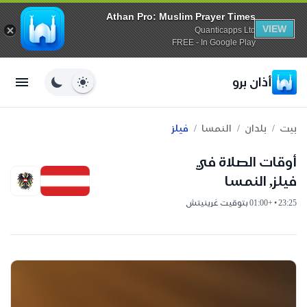
Athan Pro: Muslim Prayer Times
VIEW
Quanticapps Ltd
FREE - In Google Play
أذان برو
/
/
/
بيت
بلدان
النمسا
فيلز
أوقات الصلاة في
فيلز, النمسا
23:25 • +01:00 بتوقيت غرينيتش