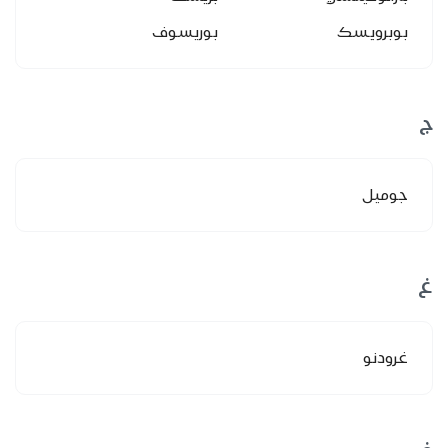
بوبرويسك
بوريسوف
ج
جوميل
غ
غرودنو