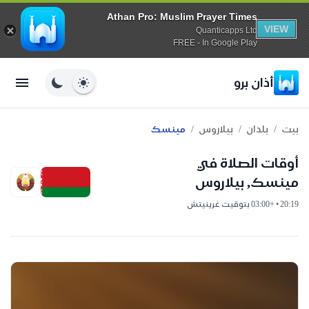
Athan Pro: Muslim Prayer Times
VIEW
Quanticapps Ltd
FREE - In Google Play
أذان برو
/
/
/
بيت
بلدان
بيلاروس
مينسك
أوقات الصلاة في
مينسك, بيلاروس
20:19 • +03:00 بتوقيت غرينيتش